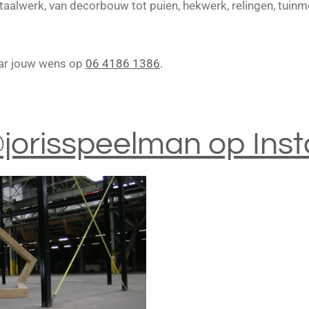
staalwerk, van decorbouw tot puien, hekwerk, relingen, tui
aar jouw wens op
06 4186 1386
.
@jorisspeelman op Ins